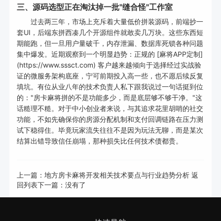
三、源码选型正在淘汰掉一批"缝合怪"工作室
过去两三年，市场上充斥着大量低价拼装源码，前端抄一
套UI，后端东拼西凑几个开源组件就敢卖几万块。这些东西短
期能跑，但一旦用户量破千，内存泄漏、数据库死锁各种问题
集中爆发。近期观察到一个明显趋势：正规的 [麻将APP定制]
(https://www.sssct.com) 客户越来越倾向于选择经过实战验
证的微服务架构底座，宁可前期投入高一些，也不愿后续反复
填坑。有位从业八年的技术负责人私下跟我说过一句话挺到位
的："房卡麻将拼的不是功能多少，而是底层够不够干净。"这
话糙理不糙。对于中小创业者来说，与其追求花里胡哨的社交
功能，不如先确保你的房源分配机制和支付回调链路在压力测
试下稳得住。毕竟玩家流失往往不是因为玩法无聊，而是某次
结算出错导致信任崩塌，那种损失比任何技术债都贵。
上一篇：
地方房卡麻将开发相关技术要点与行业趋势分析
返
回列表
下一篇：没有了