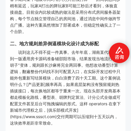
稍有延迟，玩家A打出的牌玩家B可能三秒后才看到，体验直
接崩盘。目前业内比较成熟的做法是采用分布式房间服务器架
构，每个节点独立管理自己的房间池，通过消息中间件做跨节
点广播。这种方案虽然增加了部署成本，但稳定性确实上了一
个台阶。
二、地方规则差异倒逼模块化设计成为标配
说到这儿不得不提一件真事。去年年底，湖南某代理商拿
到一版通用房卡源码准备铺邵阳市场，结果发现当地流行"跑
胡子"变体，规则跟长沙麻将完全两回事。他想改动番型计算
逻辑，翻遍整份代码找不到可配置入口，在实际开发过程中只
能外包重新写结算模块，白白浪费了四十天工期。这个案例说
明什么？[产品更新]频率再高，如果底层架构没有预留规则热
插拔接口，每次换地区都等于重来一次。现在头部开发商基本
都走模板化路线，番型表、胡牌判定算法、计分公式全做成可
配置文件甚至后台可拖拽编辑的形式。这样 operators 在拿下
新城市代理权之后，[俱乐部模式开发]
(https://www.sssct.com)交付周期可以压缩到十五天以内，
这块效率差距非常致命。