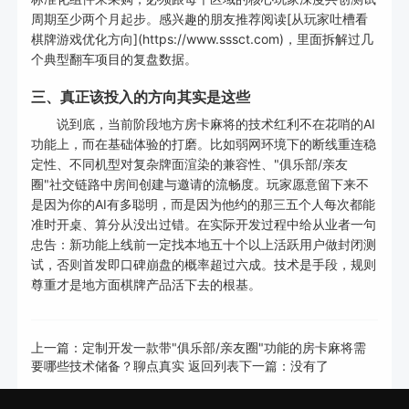
周期至少两个月起步。感兴趣的朋友推荐阅读[从玩家吐槽看
棋牌游戏优化方向](https://www.sssct.com)，里面拆解过几
个典型翻车项目的复盘数据。
三、真正该投入的方向其实是这些
说到底，当前阶段地方房卡麻将的技术红利不在花哨的AI
功能上，而在基础体验的打磨。比如弱网环境下的断线重连稳
定性、不同机型对复杂牌面渲染的兼容性、"俱乐部/亲友
圈"社交链路中房间创建与邀请的流畅度。玩家愿意留下来不
是因为你的AI有多聪明，而是因为他约的那三五个人每次都能
准时开桌、算分从没出过错。在实际开发过程中给从业者一句
忠告：新功能上线前一定找本地五十个以上活跃用户做封闭测
试，否则首发即口碑崩盘的概率超过六成。技术是手段，规则
尊重才是地方面棋牌产品活下去的根基。
上一篇：
定制开发一款带"俱乐部/亲友圈"功能的房卡麻将需
要哪些技术储备？聊点真实
返回列表
下一篇：没有了