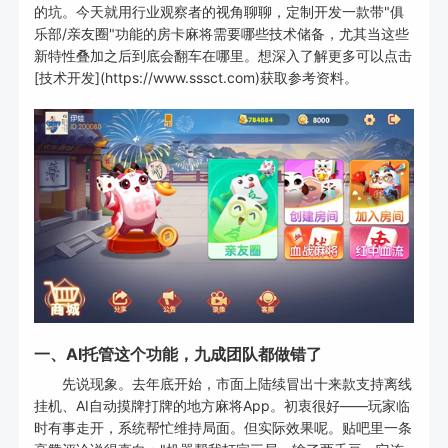
的坑。今天就用行业观察者的视角聊聊，定制开发一款带"俱
乐部/亲友圈"功能的房卡麻将需要哪些技术储备，尤其当这些
新特性叠加之后到底会翻车在哪里。想深入了解更多可以点击
[技术开发](https://www.sssct.com)获取参考资料。
一、AI托管这个功能，九成团队都做错了
先说现象。去年底开始，市面上陆续冒出十来款支持离线
挂机、AI自动摸牌打牌的地方麻将App。初衷很好——玩家临
时有事走开，系统帮忙维持局面。但实际效果呢。贴吧里一条