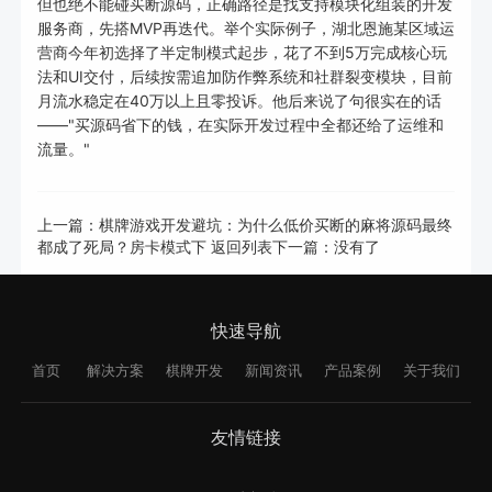
但也绝不能碰买断源码，正确路径是找支持模块化组装的开发
服务商，先搭MVP再迭代。举个实际例子，湖北恩施某区域运
营商今年初选择了半定制模式起步，花了不到5万完成核心玩
法和UI交付，后续按需追加防作弊系统和社群裂变模块，目前
月流水稳定在40万以上且零投诉。他后来说了句很实在的话
——"买源码省下的钱，在实际开发过程中全都还给了运维和
流量。"
上一篇：
棋牌游戏开发避坑：为什么低价买断的麻将源码最终
都成了死局？房卡模式下
返回列表
下一篇：没有了
快速导航
首页
解决方案
棋牌开发
新闻资讯
产品案例
关于我们
友情链接