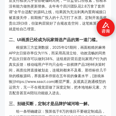
层支付模块几乎全部硬编码写死，一旦监管口径收紧，你根本
没有能力做热更新替换。去年有个四川团队花2.8万拿了套所
谓"全平台适配"的源码上线，结果因为无法剥离内置商城接口
被直接关停，前期推广投入的十几万打了水漂。定制开发虽然
贵出2到3倍，但架构层留好了合规改造空间，这笔账算不清
就是给自己埋雷。
二、UI画质已经成为玩家筛选产品的第一道门槛。
根据第三方监测数据，2025年Q1期间，画面粗糙的麻将
APP次日留存率仅为11%，而采用高清立绘、动效流畅的同类
产品次日留存可以做到38%。这组差距背后是玩家用户行为的
真实反馈：移动端用户平均只会给一款棋牌产品3秒钟决策时
间，画质拉胯直接被划走，连规则都来不及看。那些标价几千
块的模板源码，界面基本停留在五年前的像素水平，[游戏体
验](https://www.sssct.com)断层严重。反观真正跑通模型的
运营方，无一不在视觉层做了深度定制，把本地地标元素、方
言配音甚至AI陪玩功能嵌入进去。
三、别碰买断，定制才是品牌护城河唯一解。
给一条明确建议：预算低于8万的项目不要碰定制成品，