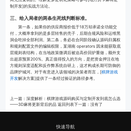
制开发]的实战方法论。
三、给入局者的两条生死线判断标准。
第一条，如果你的供应商报价低于18万却承诺全功能交
付，大概率拿到的是多层转售的壳子，后期合规风险和运维黑
洞会吃掉全部利润。第二条，务必在合同阶段确认源码归属权
和规则配置文件的编辑权限，某湖南 operators 因未能获取底
层规则表结构，在当地政策微调后被迫高价回炉重做，额外支
出超原预算200%。真正值得投入的方向，是把资金押注在地
方规则深度适配和反作弊系统自研上，这才构成长期可防御的
品牌护城河。对于有意进入该领域的决策者而言，[
棋牌游戏
开发
解决方案]提供了一条经过验证的路径参考。
上一篇：
深度解析：棋牌游戏源码购买与定制开发到底怎么选
——3D麻将更新背后的品
返回列表
下一篇：没有了
快速导航