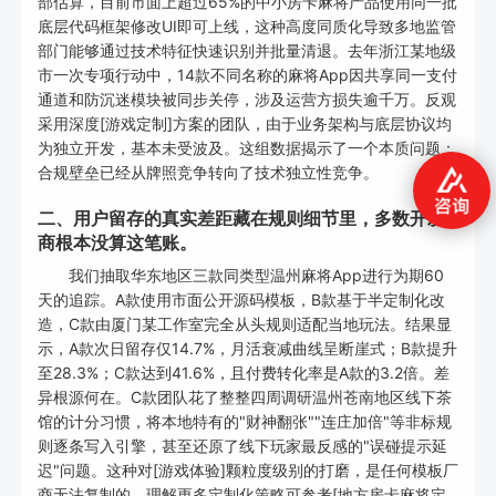
部估算，目前市面上超过65%的中小房卡麻将产品使用同一批
底层代码框架修改UI即可上线，这种高度同质化导致多地监管
部门能够通过技术特征快速识别并批量清退。去年浙江某地级
市一次专项行动中，14款不同名称的麻将App因共享同一支付
通道和防沉迷模块被同步关停，涉及运营方损失逾千万。反观
采用深度[游戏定制]方案的团队，由于业务架构与底层协议均
为独立开发，基本未受波及。这组数据揭示了一个本质问题：
合规壁垒已经从牌照竞争转向了技术独立性竞争。
二、用户留存的真实差距藏在规则细节里，多数开发
商根本没算这笔账。
我们抽取华东地区三款同类型温州麻将App进行为期60
天的追踪。A款使用市面公开源码模板，B款基于半定制化改
造，C款由厦门某工作室完全从头规则适配当地玩法。结果显
示，A款次日留存仅14.7%，月活衰减曲线呈断崖式；B款提升
至28.3%；C款达到41.6%，且付费转化率是A款的3.2倍。差
异根源何在。C款团队花了整整四周调研温州苍南地区线下茶
馆的计分习惯，将本地特有的"财神翻张""连庄加倍"等非标规
则逐条写入引擎，甚至还原了线下玩家最反感的"误碰提示延
迟"问题。这种对[游戏体验]颗粒度级别的打磨，是任何模板厂
商无法复制的。理解更多定制化策略可参考[地方房卡麻将定