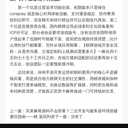
第一个坑是过度追求功能全面。初期版本只需保住
coreplay 就是核心对局体验流畅、支付通道稳定、防作弊系
统到位即可，语音聊天和排行榜这些可以后期迭代再加。第二
个坑是忽视资质合规。国内棋牌运营必须拿到文化部备案和
ICP许可证，部分省份还要求游戏版号，没有这些东西即便用
户涨起来了也随时可能被下架。提前把合规路径摸清楚，比什
么增长技巧都重要。另外从项目周期看，【棋牌游戏开发全流
程：从需求沟通、立项定制到上线测试需要多久】一般在四十
五到七十五个工作日之间，含地方规则适配的话还要再加十五
天左右，创业团队一定要预留缓冲期。
总结来说，休闲手游开发运营初期积累用户的核心不是砸
钱买量，而是抓住地方棋牌天生的社交属性，用精准规则加种
子裂变打透单城模型。先验证数据再扩规模，同时把合规和成
本结构算清楚，才能真正把房卡麻将做成一门可持续的生意。
上一篇：
买来麻将源码不会部署？二次开发与服务器环境搭建
避坑指南——棋
返回列表
下一篇：没有了