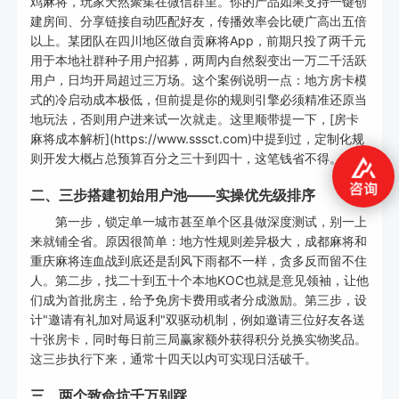
鸡麻将，玩家天然聚集在微信群里。你的产品如果支持一键创
建房间、分享链接自动匹配好友，传播效率会比硬广高出五倍
以上。某团队在四川地区做自贡麻将App，前期只投了两千元
用于本地社群种子用户招募，两周内自然裂变出一万二千活跃
用户，日均开局超过三万场。这个案例说明一点：地方房卡模
式的冷启动成本极低，但前提是你的规则引擎必须精准还原当
地玩法，否则用户进来试一次就走。这里顺带提一下，[房卡
麻将成本解析](https://www.sssct.com)中提到过，定制化规
则开发大概占总预算百分之三十到四十，这笔钱省不得。
二、三步搭建初始用户池——实操优先级排序
第一步，锁定单一城市甚至单个区县做深度测试，别一上
来就铺全省。原因很简单：地方性规则差异极大，成都麻将和
重庆麻将连血战到底还是刮风下雨都不一样，贪多反而留不住
人。第二步，找二十到五十个本地KOC也就是意见领袖，让他
们成为首批房主，给予免房卡费用或者分成激励。第三步，设
计"邀请有礼加对局返利"双驱动机制，例如邀请三位好友各送
十张房卡，同时每日前三局赢家额外获得积分兑换实物奖品。
这三步执行下来，通常十四天以内可实现日活破千。
三、两个致命坑千万别踩