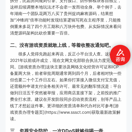
拆分，比如房间规则引擎、支付接口、防作弊模块各自独立，
这样后续调整本地玩法才不会牵一发而动全身。举个例子，去
年湖南一个团队花两万八买了贵州捉鸡麻将源码，结果想
加"冲锋鸡"倍率功能时发现结算逻辑写死在主程序里，只能推
倒重来多花了四个月工期和八万块外包费。从实际情况来看问
清楚源码架构比砍价重要一百倍。
二、没有游戏资质就敢上线，等着收整改通知吧。
很多人觉得先跑起来再说，反正小平台没人查。这话放在
2021年以前或许成立，现在文网文化部联合执法力度完全不
同。[游戏资质办理]这块主要涉及网络文化经营许可证和ICP
备案两大块，前者审批周期通常两到四个月，后者相对快一些
但也要二十个工作日左右。如果你打算接入微信支付宝充值，
还需额外申请支付业务相关许可。最常见的翻车情况是：平台
做到日活五千突然被举报，应用商店直接下架，之前投的推广
费全打水漂。建议在开发阶段同步启动资质流程，别等产品上
线了才想起这件事。更详细的资质清单和代办对比可参考[游
戏资质办理专题页](https://www.sssct.com)获取最新政策解
读。
三、忽视安全防护，一次DDoS就够你喝一壶。