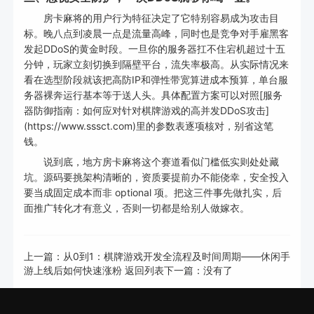
房卡麻将的用户行为特征决定了它特别容易成为攻击目
标。晚八点到凌晨一点是流量高峰，同时也是竞争对手雇黑客
发起DDoS的黄金时段。一旦你的服务器扛不住宕机超过十五
分钟，玩家立刻切换到隔壁平台，流失率极高。从实际情况来
看在选型阶段就该把高防IP和弹性带宽算进成本预算，单台服
务器裸奔运行基本等于送人头。具体配置方案可以对照[服务
器防御指南：如何应对针对棋牌游戏的高并发DDoS攻击]
(https://www.sssct.com)里的参数表逐项核对，别省这笔
钱。
说到底，地方房卡麻将这个赛道看似门槛低实则处处藏
坑。源码要挑架构清晰的，资质要提前办不能侥幸，安全投入
要当成固定成本而非 optional 项。把这三件事先做扎实，后
面推广转化才有意义，否则一切都是给别人做嫁衣。
上一篇：
从0到1：棋牌游戏开发全流程及时间周期——休闲手
游上线后如何快速涨粉
返回列表
下一篇：没有了